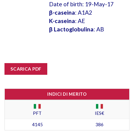
Date of birth: 19-May-17
β-caseina
: A1A2
K-caseina
: AE
β Lactoglobulina
: AB
SCARICA PDF
INDICI DI MERITO
PFT
IES€
4145
386