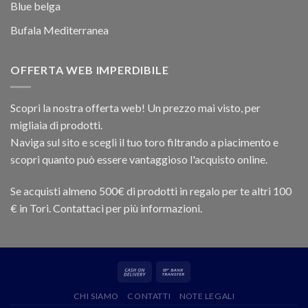
Blue belga
Bufala Mediterranea
OFFERTA WEB IMPERDIBILE
Scopri la nostra offerta web! Un prezzo mai visto, per
migliaia di prodotti.
Naviga sul sito e scegli il tuo toro filtrando a piacimento e
scopri quanto può essere vantaggioso l'acquisto online.
Se acquisti almeno 500€ di prodotti in regalo per te altri 100
€ in Tori. Contattaci per più informazioni.
CHI SIAMO
CONTATTI
NOTE LEGALI