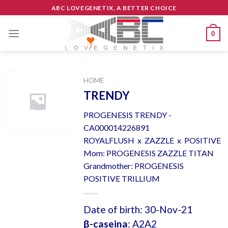
Skip
ABC LOVEGENETIX, A BETTER CHOICE
to
content
0
HOME
TRENDY
PROGENESIS TRENDY -
CA000014226891
ROYALFLUSH x ZAZZLE x POSITIVE
Mom: PROGENESIS ZAZZLE TITAN
Grandmother: PROGENESIS
POSITIVE TRILLIUM
Date of birth: 30-Nov-21
β-caseina
: A2A2