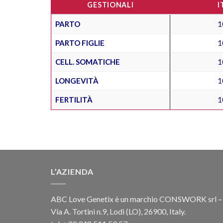
GESTIONALI
I
PARTO
1
PARTO FIGLIE
1
CELL. SOMATICHE
1
LONGEVITÀ
1
FERTILITÀ
1
L’AZIENDA
ABC Love Genetix è un marchio CONSWORK srl –
Via A. Tortini n.9, Lodi (LO), 26900, Italy.