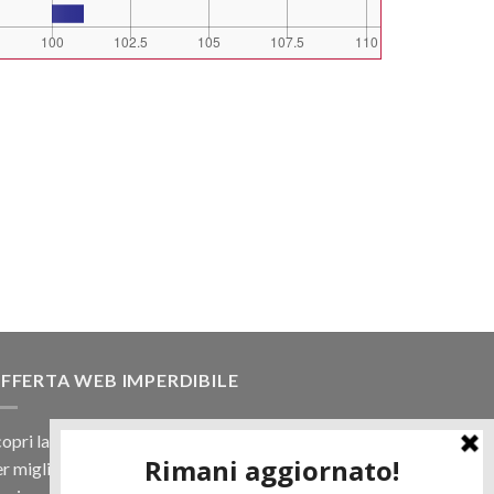
FFERTA WEB IMPERDIBILE
opri la nostra offerta web! Un prezzo mai visto,
r migliaia di prodotti.