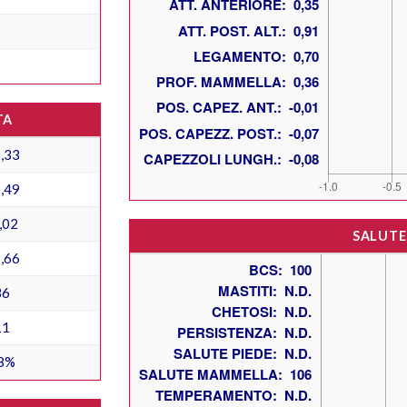
TA
,33
,49
,02
SALUTE
,66
36
11
8%