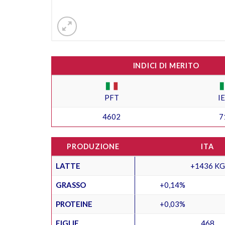
INDICI DI MERITO
PFT
I
4602
7
PRODUZIONE
ITA
LATTE
+1436 KG
GRASSO
+0,14%
PROTEINE
+0,03%
FIGLIE
468