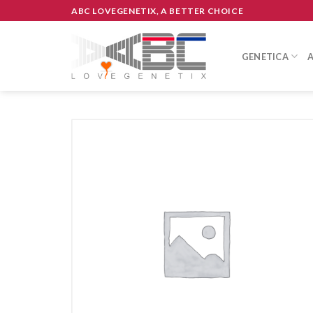
Skip
ABC LOVEGENETIX, A BETTER CHOICE
to
content
GENETICA