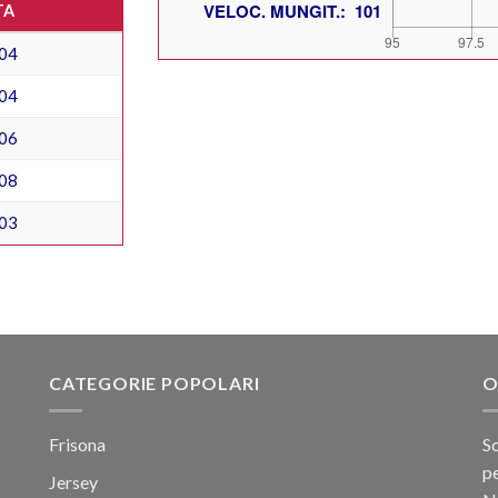
TA
04
04
06
08
03
CATEGORIE POPOLARI
O
Frisona
Sc
pe
Jersey