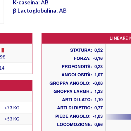
K-caseina
: AB
β Lactoglobulina
: AB
LINEARE
ES€
14
+73 KG
+53 KG