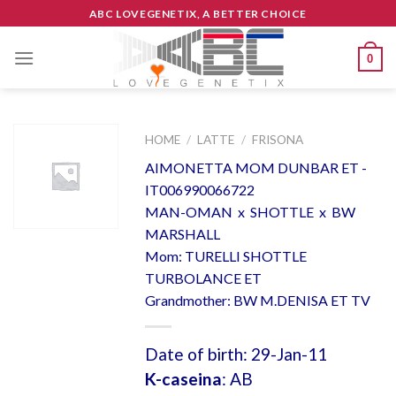
Skip
ABC LOVEGENETIX, A BETTER CHOICE
to
content
0
HOME
/
LATTE
/
FRISONA
AIMONETTA MOM DUNBAR ET -
IT006990066722
MAN-OMAN x SHOTTLE x BW
MARSHALL
Mom: TURELLI SHOTTLE
TURBOLANCE ET
Grandmother: BW M.DENISA ET TV
Date of birth: 29-Jan-11
K-caseina
: AB