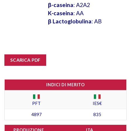
β-caseina
: A2A2
K-caseina
: AA
β Lactoglobulina
: AB
SCARICA PDF
INDICI DI MERITO
PFT
IES€
4897
835
PRODUZIONE
ITA