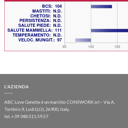
L’AZIENDA
ABC Love Genetix è un marchio CONSWORK srl – Via A.
Tortini n.9, Lodi (LO), 26900, Italy.
tel. +39 348.511.59.57