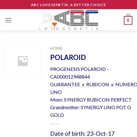
Skip
ABC LOVEGENETIX, A BETTER CHOICE
to
content
0
HOME
POLAROID
PROGENESIS POLAROID -
CA000012948844
GUARANTEE x RUBICON x NUMER
UNO
Mom: SYNERGY RUBICON PERFECT
Grandmother: SYNERGY UNO POT O
GOLD
Date of birth: 23-Oct-17