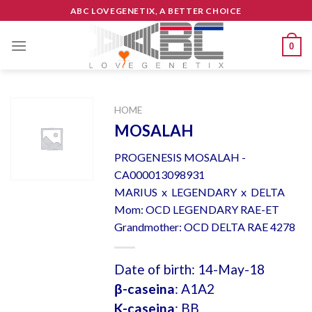
Skip
ABC LOVEGENETIX, A BETTER CHOICE
to
content
0
HOME
MOSALAH
PROGENESIS MOSALAH -
CA000013098931
MARIUS x LEGENDARY x DELTA
Mom: OCD LEGENDARY RAE-ET
Grandmother: OCD DELTA RAE 4278
Date of birth: 14-May-18
β-caseina
: A1A2
K-caseina
: BB