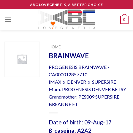
Skip
ABC LOVEGENETIX, A BETTER CHOICE
to
content
0
HOME
BRAINWAVE
PROGENESIS BRAINWAVE -
CA000012857710
IMAX x DENVER x SUPERSIRE
Mom: PROGENESIS DENVER BETSY
Grandmother: PES009 SUPERSIRE
BREANNE ET
Date of birth: 09-Aug-17
β-caseina
: A2A2