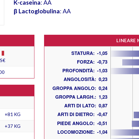
K-caseina
: AA
β Lactoglobulina
: AA
LINEARE
ES€
00
+81 KG
+37 KG