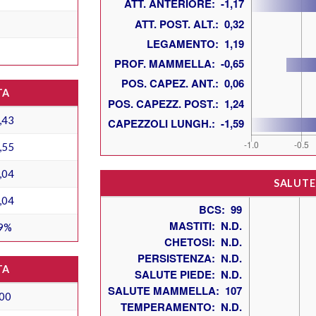
TA
,43
,55
,04
SALUTE
,04
9%
TA
00