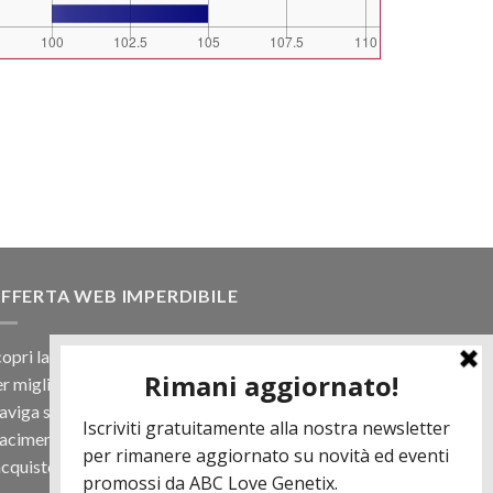
FFERTA WEB IMPERDIBILE
opri la nostra offerta web! Un prezzo mai visto,
r migliaia di prodotti.
viga sul sito e scegli il tuo toro filtrando a
iacimento e scopri quanto può essere vantaggioso
acquisto online.