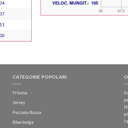
04
07
11
00
CATEGORIE POPOLARI
O
Frisona
Sc
pe
Jersey
Na
Pezzata Rossa
p
l'
Blue belga