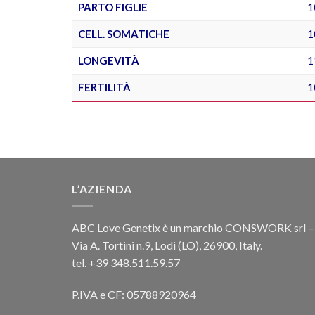
PARTO FIGLIE
1
CELL. SOMATICHE
1
LONGEVITÀ
1
FERTILITÀ
1
L’AZIENDA
ABC Love Genetix è un marchio CONSWORK srl –
Via A. Tortini n.9, Lodi (LO), 26900, Italy.
tel. +39 348.511.59.57
P.IVA e CF: 05788920964