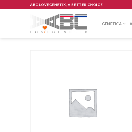
Skip
ABC LOVEGENETIX, A BETTER CHOICE
to
content
GENETICA