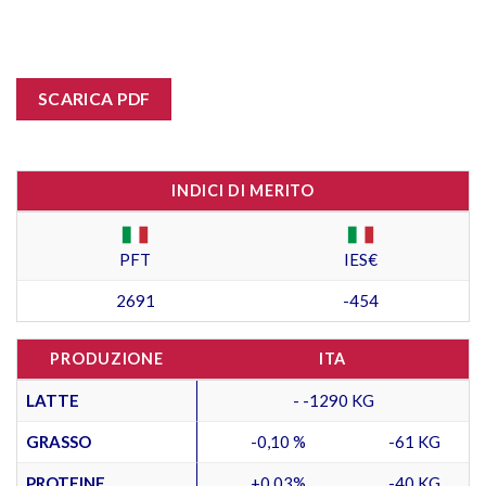
SCARICA PDF
INDICI DI MERITO
PFT
IES€
2691
-454
PRODUZIONE
ITA
LATTE
- -1290 KG
GRASSO
-0,10 %
-61 KG
PROTEINE
+0,03%
-40 KG