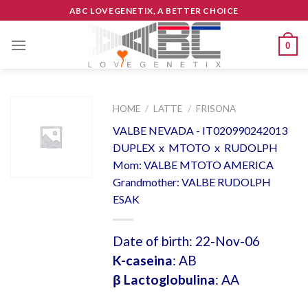
Skip
ABC LOVEGENETIX, A BETTER CHOICE
to
content
0
HOME
/
LATTE
/
FRISONA
VALBE NEVADA - IT020990242013
DUPLEX x MTOTO x RUDOLPH
Mom: VALBE MTOTO AMERICA
Grandmother: VALBE RUDOLPH
ESAK
Date of birth: 22-Nov-06
K-caseina
: AB
β Lactoglobulina
: AA