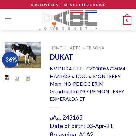
Skip
ABC LOVEGENETIX, A BETTER CHOICE
to
content
0
HOME
/
LATTE
/
FRISONA
DUKAT
-36%
NV DUKAT-ET - CZ000056726064
HANIKO x DOC x MONTEREY
Mom: NO-PE DOC ERIN
Grandmother: NO-PE MONTEREY
ESMERALDA ET
aAa: 243165
Date of birth: 03-Apr-21
β-caseina
: A1A2