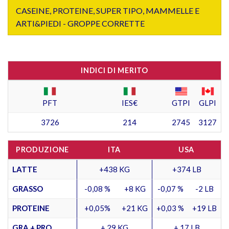
CASEINE, PROTEINE, SUPER TIPO, MAMMELLE E
ARTI&PIEDI - GROPPE CORRETTE
INDICI DI MERITO
PFT
IES€
GTPI
GLPI
3726
214
2745
3127
PRODUZIONE
ITA
USA
LATTE
+438 KG
+374 LB
GRASSO
-0,08 %
+8 KG
-0,07 %
-2 LB
PROTEINE
+0,05%
+21 KG
+0,03 %
+19 LB
GRA + PRO
+ 29 KG
+ 17 LB