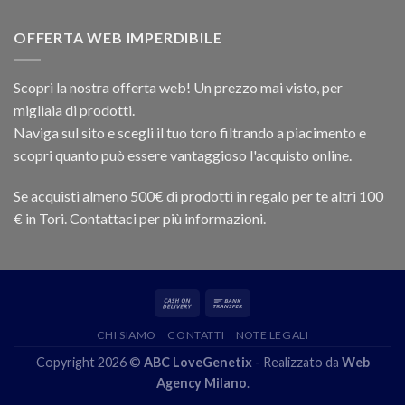
OFFERTA WEB IMPERDIBILE
Scopri la nostra offerta web! Un prezzo mai visto, per
migliaia di prodotti.
Naviga sul sito e scegli il tuo toro filtrando a piacimento e
scopri quanto può essere vantaggioso l'acquisto online.
Se acquisti almeno 500€ di prodotti in regalo per te altri 100
€ in Tori. Contattaci per più informazioni.
CHI SIAMO
CONTATTI
NOTE LEGALI
Copyright 2026 ©
ABC LoveGenetix
- Realizzato da
Web
Agency Milano
.