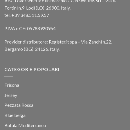
ABC Love Genetix è un marchio CONSWORK srl – Via A.
Tortini n.9, Lodi (LO), 26900, Italy.
tel. +39 348.511.59.57
P.IVA e CF: 05788920964
Provider distributore: Register.it spa – Via Zanchi n.22,
Bergamo (BG), 24126, Italy.
CATEGORIE POPOLARI
Frisona
Jersey
Pezzata Rossa
Blue belga
Bufala Mediterranea