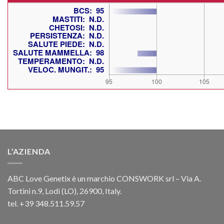
L’AZIENDA
ABC Love Genetix è un marchio CONSWORK srl – Via A.
Tortini n.9, Lodi (LO), 26900, Italy.
tel. +39 348.511.59.57