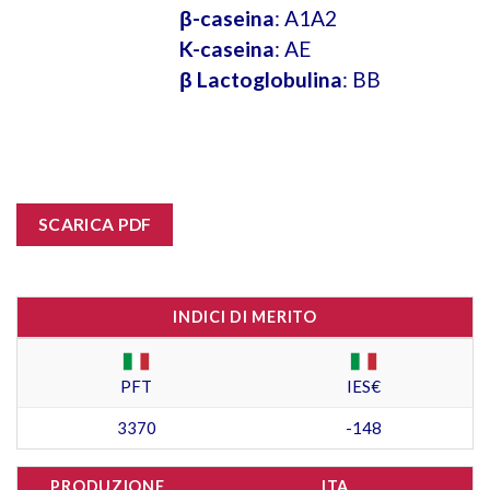
β-caseina
: A1A2
K-caseina
: AE
β Lactoglobulina
: BB
SCARICA PDF
INDICI DI MERITO
PFT
IES€
3370
-148
PRODUZIONE
ITA