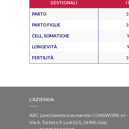
GESTIONALI
I
PARTO
1
PARTO FIGLIE
1
CELL. SOMATICHE
LONGEVITÀ
FERTILITÀ
1
L’AZIENDA
ABC Love Genetix è un marchio CONSWORK srl –
Via A. Tortini n.9, Lodi (LO), 26900, Italy.