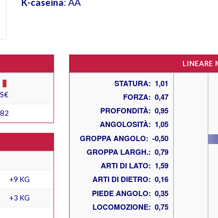
K-caseina
: AA
LINEARE
ES€
182
+9 KG
+3 KG