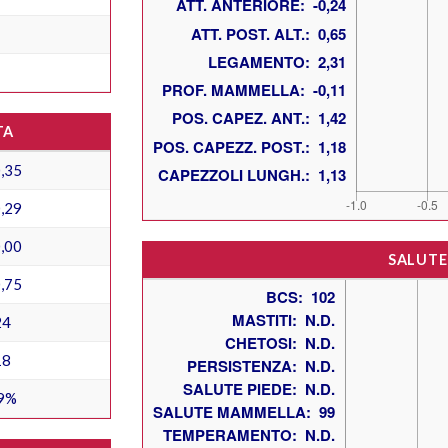
TA
,35
,29
,00
SALUTE
,75
24
18
9%