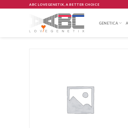
Skip
ABC LOVEGENETIX, A BETTER CHOICE
to
content
GENETICA