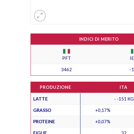
INDICI DI MERITO
PFT
I
3462
-
PRODUZIONE
ITA
LATTE
- -151 KG
GRASSO
+0,17%
PROTEINE
+0,07%
FIGLIE
32