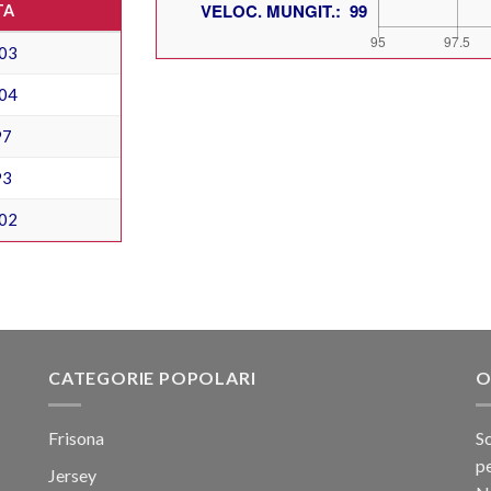
TA
03
04
97
93
02
CATEGORIE POPOLARI
O
Frisona
Sc
pe
Jersey