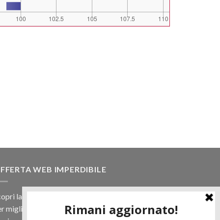
FFERTA WEB IMPERDIBILE
opri la nostra offerta web! Un prezzo mai visto,
r migliaia di prodotti.