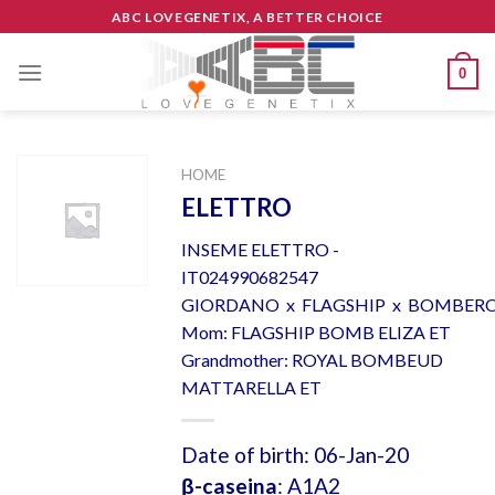
Skip
ABC LOVEGENETIX, A BETTER CHOICE
to
content
0
HOME
ELETTRO
INSEME ELETTRO -
IT024990682547
GIORDANO x FLAGSHIP x BOMBER
Mom: FLAGSHIP BOMB ELIZA ET
Grandmother: ROYAL BOMBEUD
MATTARELLA ET
Date of birth: 06-Jan-20
β-caseina
: A1A2