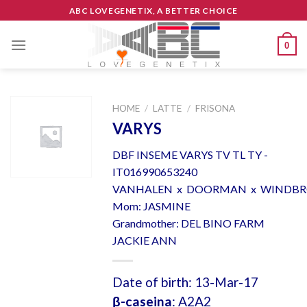
Skip
ABC LOVEGENETIX, A BETTER CHOICE
to
content
0
HOME
/
LATTE
/
FRISONA
VARYS
DBF INSEME VARYS TV TL TY -
IT016990653240
VANHALEN x DOORMAN x WINDB
Mom: JASMINE
Grandmother: DEL BINO FARM
JACKIE ANN
Date of birth: 13-Mar-17
β-caseina
: A2A2