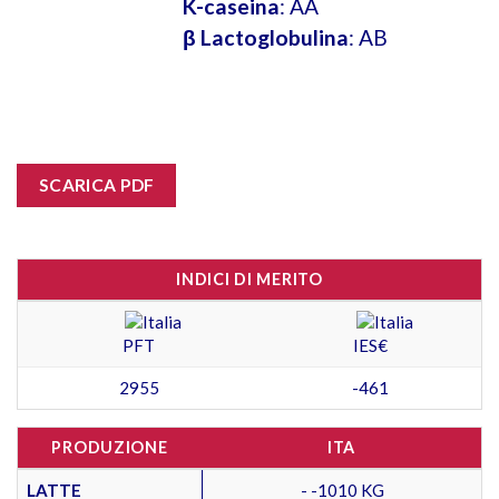
K-caseina
: AA
β Lactoglobulina
: AB
SCARICA PDF
INDICI DI MERITO
PFT
IES€
2955
-461
PRODUZIONE
ITA
LATTE
- -1010 KG