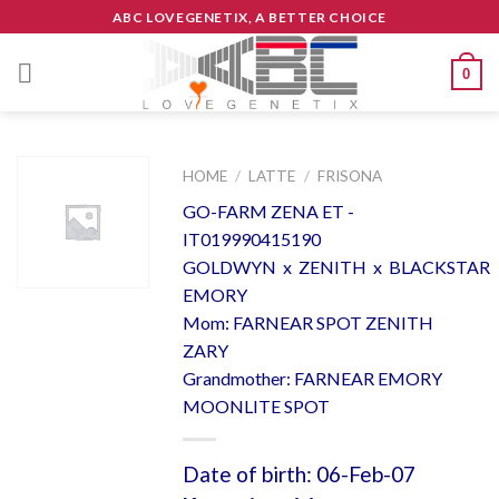
Skip
ABC LOVEGENETIX, A BETTER CHOICE
to
content
0
HOME
/
LATTE
/
FRISONA
GO-FARM ZENA ET -
IT019990415190
GOLDWYN x ZENITH x BLACKSTAR
EMORY
Mom: FARNEAR SPOT ZENITH
ZARY
Grandmother: FARNEAR EMORY
MOONLITE SPOT
Date of birth: 06-Feb-07