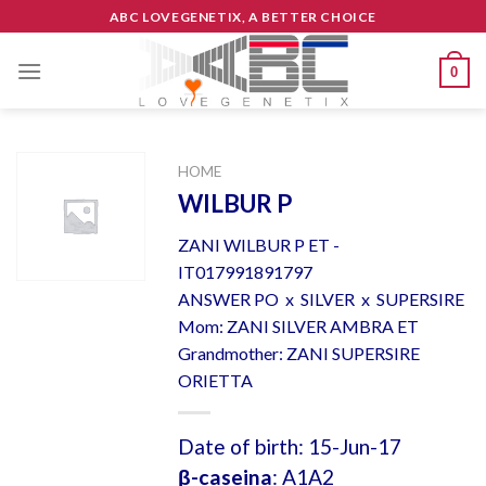
Skip
ABC LOVEGENETIX, A BETTER CHOICE
to
content
0
HOME
WILBUR P
ZANI WILBUR P ET -
IT017991891797
ANSWER PO x SILVER x SUPERSIRE
Mom: ZANI SILVER AMBRA ET
Grandmother: ZANI SUPERSIRE
ORIETTA
Date of birth: 15-Jun-17
β-caseina
: A1A2