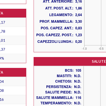
TA
,17
,78
,01
,37
9%
SALUTE
TA
04
08
16