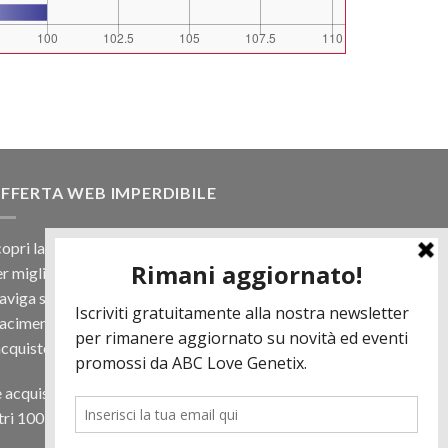
FFERTA WEB IMPERDIBILE
opri la nostra offerta web! Un prezzo mai visto,
r migliaia di prodotti.
viga sul sito e scegli il tuo toro filtrando a
iacimento e scopri quanto può essere vantaggioso
acquisto online.
 acquisti almeno 500€ di prodotti in regalo per te
tri 100 € in Tori. Contattaci per più informazioni.