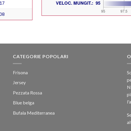
17
08
CATEGORIE POPOLARI
O
Frisona
Sc
pe
Jersey
Na
Pezzata Rossa
p
l'
Blue belga
Bufala Mediterranea
Se
al