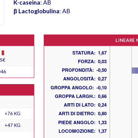
K-caseina
: AB
β Lactoglobulina
: AB
LINEARE
ES€
046
+76 KG
+47 KG