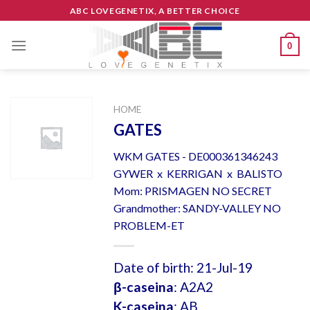
Skip
ABC LOVEGENETIX, A BETTER CHOICE
to
content
0
HOME
GATES
WKM GATES - DE000361346243
GYWER x KERRIGAN x BALISTO
Mom: PRISMAGEN NO SECRET
Grandmother: SANDY-VALLEY NO
PROBLEM-ET
Date of birth: 21-Jul-19
β-caseina
: A2A2
K-caseina
: AB