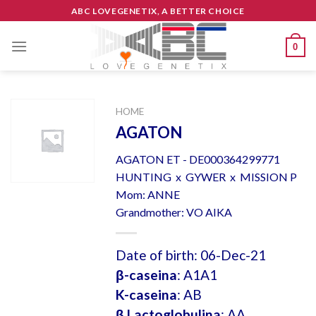
Skip
ABC LOVEGENETIX, A BETTER CHOICE
to
content
0
HOME
AGATON
AGATON ET - DE000364299771
HUNTING x GYWER x MISSION P
Mom: ANNE
Grandmother: VO AIKA
Date of birth: 06-Dec-21
β-caseina
: A1A1
K-caseina
: AB
β Lactoglobulina
: AA