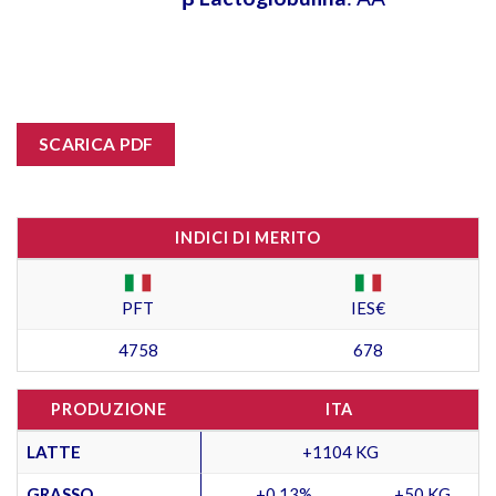
SCARICA PDF
INDICI DI MERITO
PFT
IES€
4758
678
PRODUZIONE
ITA
LATTE
+1104 KG
GRASSO
+0,13%
+50 KG