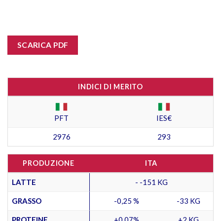
SCARICA PDF
INDICI DI MERITO
PFT
IES€
2976
293
PRODUZIONE
ITA
LATTE
- -151 KG
GRASSO
-0,25 %
-33 KG
PROTEINE
+0,07%
+2 KG