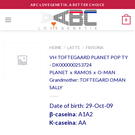
Skip
ABC LOVEGENETIX, A BETTER CHOICE
to
content
0
HOME
/
LATTE
/
FRISONA
VH TOFTEGAARD PLANET POP TY
- DK000000253724
PLANET x RAMOS x O-MAN
Grandmother: TOFTEGARD OMAN
SALLY
Date of birth: 29-Oct-09
β-caseina
: A1A2
K-caseina
: AA