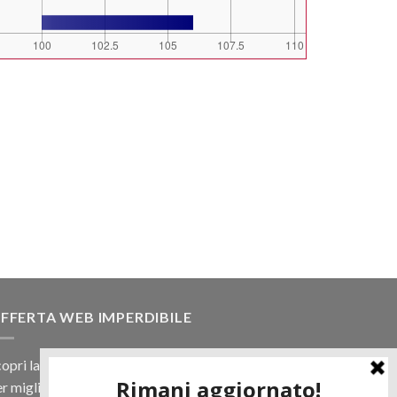
FFERTA WEB IMPERDIBILE
opri la nostra offerta web! Un prezzo mai visto,
r migliaia di prodotti.