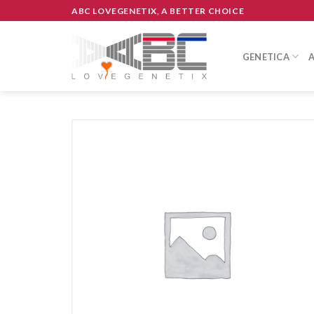
Skip
ABC LOVEGENETIX, A BETTER CHOICE
to
content
GENETICA