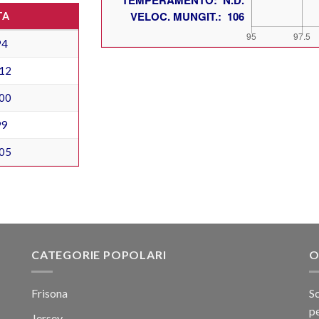
TA
94
12
00
99
05
CATEGORIE POPOLARI
O
Frisona
Sc
pe
Jersey