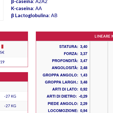
β-caseina
: A2A2
K-caseina
: AA
β Lactoglobulina
: AB
LINEARE
ES€
319
-27 KG
-27 KG