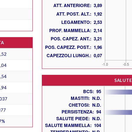
TA
,52
,04
,54
SALUTE
,94
037
877
7%