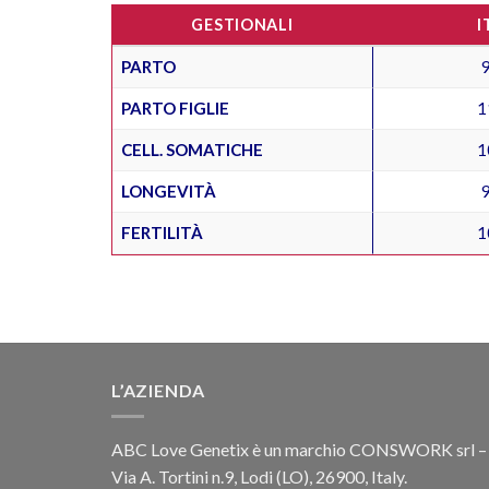
GESTIONALI
I
PARTO
PARTO FIGLIE
1
CELL. SOMATICHE
1
LONGEVITÀ
FERTILITÀ
1
L’AZIENDA
ABC Love Genetix è un marchio CONSWORK srl –
Via A. Tortini n.9, Lodi (LO), 26900, Italy.