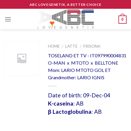
Skip
ABC LOVEGENETIX, A BETTER CHOICE
to
content
0
HOME
/
LATTE
/
FRISONA
TOSELAND ET TV - IT097990004831
O-MAN x MTOTO x BELLTONE
Mom: LARIO MTOTO GOL ET
Grandmother: LARIO IGNIS
Date of birth: 09-Dec-04
K-caseina
: AB
β Lactoglobulina
: AB