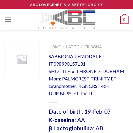
Skip
ABC LOVEGENETIX, A BETTER CHOICE
to
content
0
HOME
/
LATTE
/
FRISONA
SABBIONA TEMODAL ET -
IT098990157131
SHOTTLE x THRONE x DURHAM
Mom: PALMCREST TRINITY ET
Grandmother: RGNCRST-RH
DUR.BLISS-ET TV TL
Date of birth: 19-Feb-07
K-caseina
: AA
β Lactoglobulina
: AB