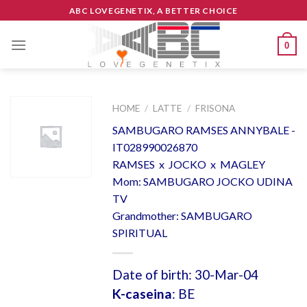
Skip
ABC LOVEGENETIX, A BETTER CHOICE
to
content
0
HOME
/
LATTE
/
FRISONA
SAMBUGARO RAMSES ANNYBALE -
IT028990026870
RAMSES x JOCKO x MAGLEY
Mom: SAMBUGARO JOCKO UDINA
TV
Grandmother: SAMBUGARO
SPIRITUAL
Date of birth: 30-Mar-04
K-caseina
: BE