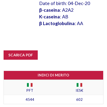
Date of birth: 04-Dec-20
β-caseina
: A2A2
K-caseina
: AB
β Lactoglobulina
: AA
SCARICA PDF
INDICI DI MERITO
PFT
IES€
4544
602