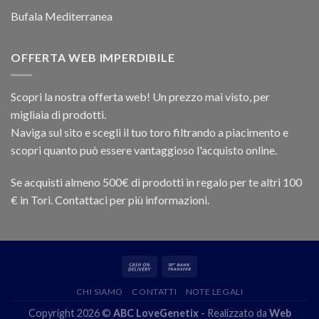
Bufala Mediterranea
OFFERTA WEB IMPERDIBILE
Scopri la nostra offerta web! Un prezzo mai visto, per
migliaia di prodotti.
Naviga sul sito e scegli il tuo toro filtrando a piacimento e
scopri quanto può essere vantaggioso l'acquisto online.
Se acquisti almeno 500€ di prodotti in regalo per te altri 100
€ in Tori. Contattaci per più informazioni.
CHI SIAMO
CONTATTI
NOTE LEGALI
Copyright 2026 ©
ABC LoveGenetix
- Realizzato da
Web