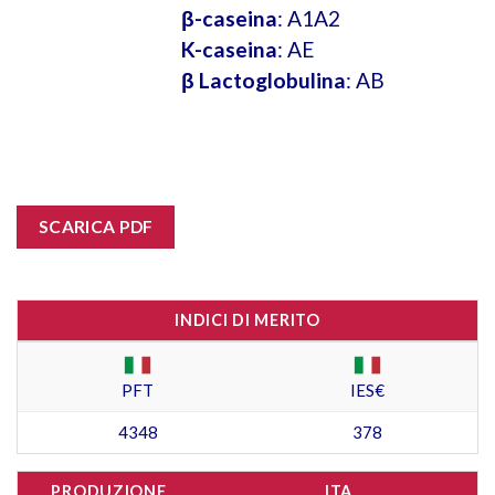
β-caseina
: A1A2
K-caseina
: AE
β Lactoglobulina
: AB
SCARICA PDF
INDICI DI MERITO
PFT
IES€
4348
378
PRODUZIONE
ITA