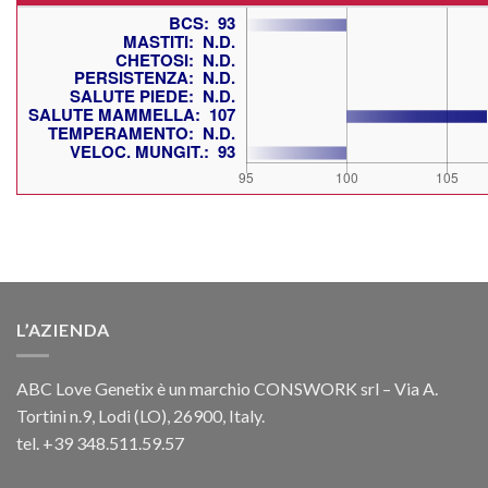
L’AZIENDA
ABC Love Genetix è un marchio CONSWORK srl – Via A.
Tortini n.9, Lodi (LO), 26900, Italy.
tel. +39 348.511.59.57