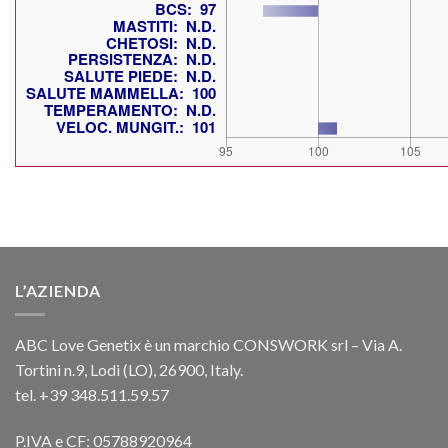
L’AZIENDA
ABC Love Genetix è un marchio CONSWORK srl – Via A.
Tortini n.9, Lodi (LO), 26900, Italy.
tel. +39 348.511.59.57
P.IVA e CF: 05788920964