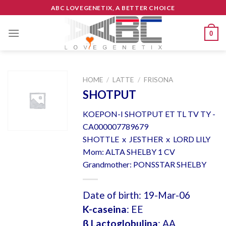
Skip
ABC LOVEGENETIX, A BETTER CHOICE
to
content
0
HOME
/
LATTE
/
FRISONA
SHOTPUT
KOEPON-I SHOTPUT ET TL TV TY -
CA000007789679
SHOTTLE x JESTHER x LORD LILY
Mom: ALTA SHELBY 1 CV
Grandmother: PONSSTAR SHELBY
Date of birth: 19-Mar-06
K-caseina
: EE
β Lactoglobulina
: AA