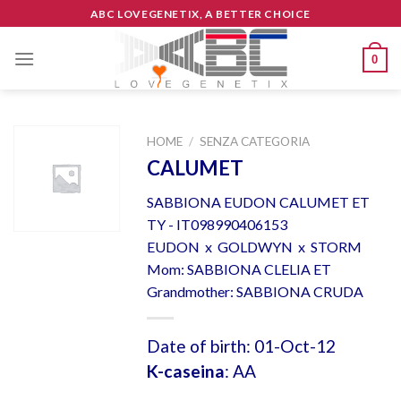
Skip
ABC LOVEGENETIX, A BETTER CHOICE
to
content
0
HOME
/
SENZA CATEGORIA
CALUMET
SABBIONA EUDON CALUMET ET
TY - IT098990406153
EUDON x GOLDWYN x STORM
Mom: SABBIONA CLELIA ET
Grandmother: SABBIONA CRUDA
Date of birth: 01-Oct-12
K-caseina
: AA