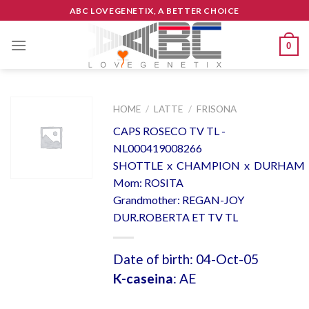
Skip
ABC LOVEGENETIX, A BETTER CHOICE
to
content
0
HOME
/
LATTE
/
FRISONA
CAPS ROSECO TV TL -
NL000419008266
SHOTTLE x CHAMPION x DURHAM
Mom: ROSITA
Grandmother: REGAN-JOY
DUR.ROBERTA ET TV TL
Date of birth: 04-Oct-05
K-caseina
: AE