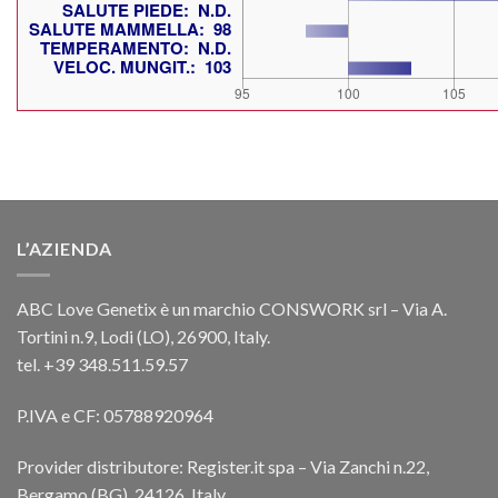
L’AZIENDA
ABC Love Genetix è un marchio CONSWORK srl – Via A.
Tortini n.9, Lodi (LO), 26900, Italy.
tel. +39 348.511.59.57
P.IVA e CF: 05788920964
Provider distributore: Register.it spa – Via Zanchi n.22,
Bergamo (BG), 24126, Italy.