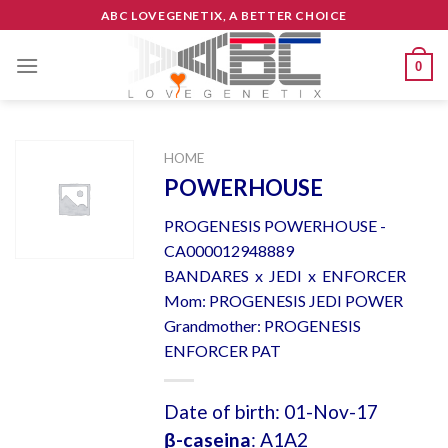
Skip
ABC LOVEGENETIX, A BETTER CHOICE
to
content
0
HOME
POWERHOUSE
PROGENESIS POWERHOUSE -
CA000012948889
BANDARES x JEDI x ENFORCER
Mom: PROGENESIS JEDI POWER
Grandmother: PROGENESIS
ENFORCER PAT
Date of birth: 01-Nov-17
β-caseina
: A1A2