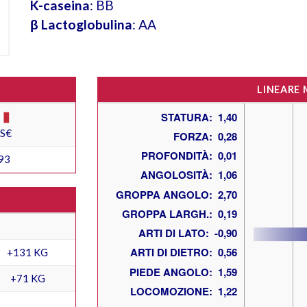
K-caseina
: BB
β Lactoglobulina
: AA
LINEARE
ES€
93
+131 KG
+71 KG