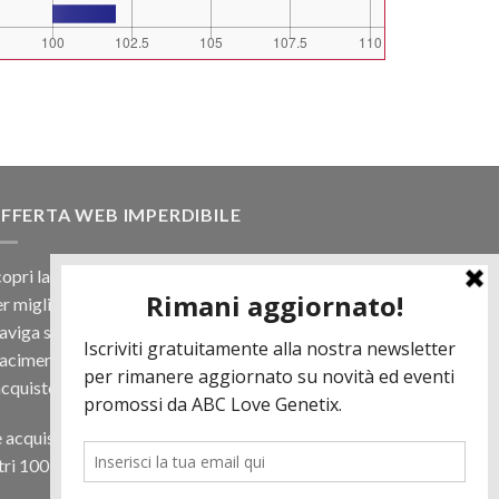
FFERTA WEB IMPERDIBILE
opri la nostra offerta web! Un prezzo mai visto,
r migliaia di prodotti.
viga sul sito e scegli il tuo toro filtrando a
iacimento e scopri quanto può essere vantaggioso
acquisto online.
 acquisti almeno 500€ di prodotti in regalo per te
tri 100 € in Tori. Contattaci per più informazioni.