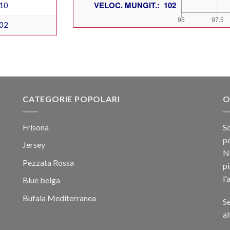
10
02
CATEGORIE POPOLARI
O
Frisona
Sc
pe
Jersey
Na
Pezzata Rossa
p
l'
Blue belga
Bufala Mediterranea
Se
al