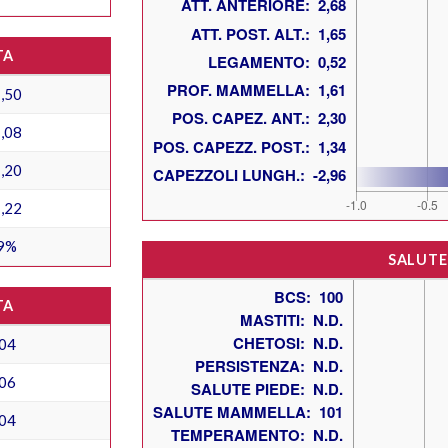
TA
,50
,08
,20
,22
9%
SALUTE
TA
04
06
04