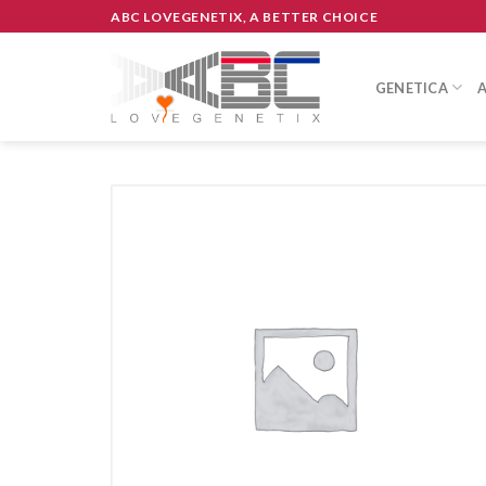
Skip
ABC LOVEGENETIX, A BETTER CHOICE
to
content
GENETICA