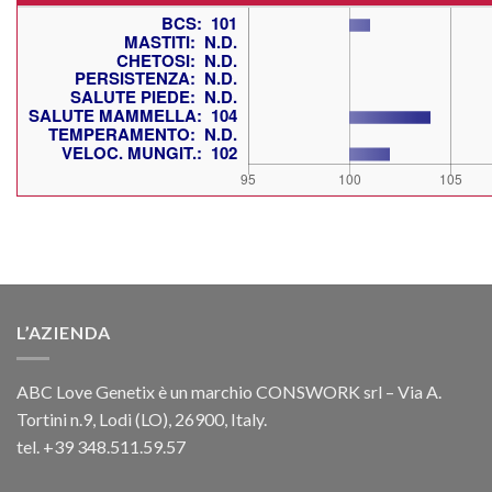
L’AZIENDA
ABC Love Genetix è un marchio CONSWORK srl – Via A.
Tortini n.9, Lodi (LO), 26900, Italy.
tel. +39 348.511.59.57