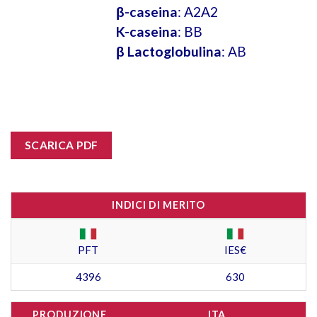
β-caseina
: A2A2
K-caseina
: BB
β Lactoglobulina
: AB
SCARICA PDF
INDICI DI MERITO
PFT
IES€
4396
630
PRODUZIONE
ITA