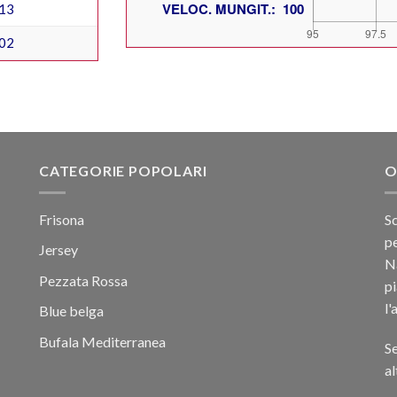
13
02
CATEGORIE POPOLARI
O
Frisona
Sc
pe
Jersey
Na
Pezzata Rossa
p
l'
Blue belga
Bufala Mediterranea
Se
al