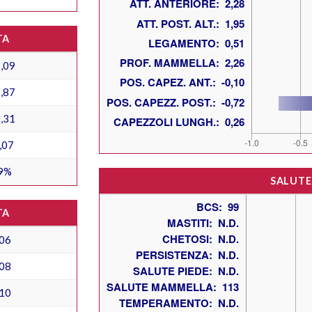
TA
,09
,87
,31
,07
9%
SALUTE
TA
06
08
10