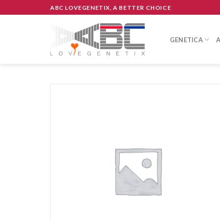
Skip
ABC LOVEGENETIX, A BETTER CHOICE
to
content
GENETICA