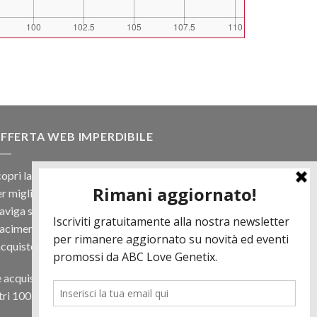
FFERTA WEB IMPERDIBILE
opri la nostra offerta web! Un prezzo mai visto,
r migliaia di prodotti.
viga sul sito e scegli il tuo toro filtrando a
iacimento e scopri quanto può essere vantaggioso
acquisto online.
 acquisti almeno 500€ di prodotti in regalo per te
tri 100 € in Tori. Contattaci per più informazioni.