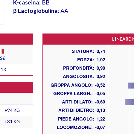
K-caseina
: BB
β Lactoglobulina
: AA
LINEARE
ES€
213
+94 KG
+81 KG