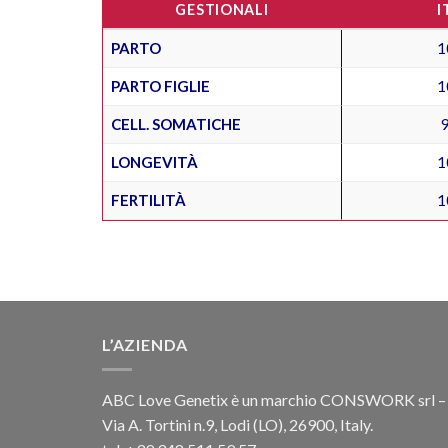
GESTIONALI
I
PARTO
1
PARTO FIGLIE
1
CELL. SOMATICHE
LONGEVITÀ
1
FERTILITÀ
1
L’AZIENDA
ABC Love Genetix è un marchio CONSWORK srl –
Via A. Tortini n.9, Lodi (LO), 26900, Italy.