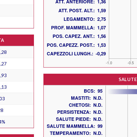
TA
,28
,27
,93
SALUTE
,13
03
28
4%