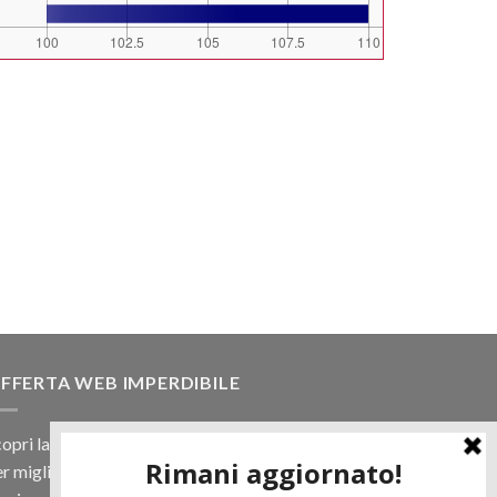
FFERTA WEB IMPERDIBILE
opri la nostra offerta web! Un prezzo mai visto,
r migliaia di prodotti.