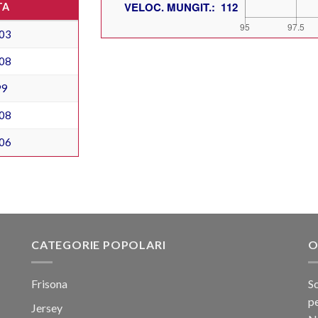
TA
03
08
99
08
06
CATEGORIE POPOLARI
O
Frisona
Sc
pe
Jersey