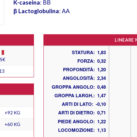
K-caseina
: BB
β Lactoglobulina
: AA
LINEARE
ES€
13
+92 KG
+60 KG