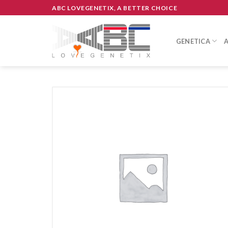
Skip
ABC LOVEGENETIX, A BETTER CHOICE
to
content
GENETICA