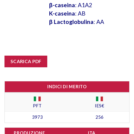
β-caseina
: A1A2
K-caseina
: AB
β Lactoglobulina
: AA
SCARICA PDF
INDICI DI MERITO
PFT
IES€
3973
256
PRODUZIONE
ITA