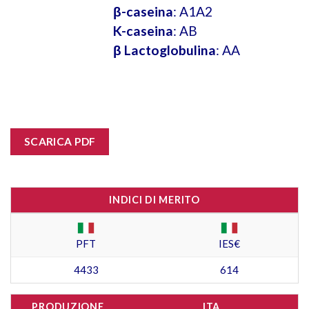
β-caseina
: A1A2
K-caseina
: AB
β Lactoglobulina
: AA
SCARICA PDF
INDICI DI MERITO
PFT
IES€
4433
614
PRODUZIONE
ITA