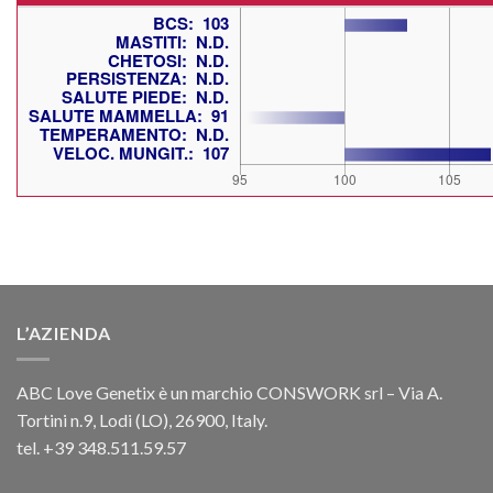
L’AZIENDA
ABC Love Genetix è un marchio CONSWORK srl – Via A.
Tortini n.9, Lodi (LO), 26900, Italy.
tel. +39 348.511.59.57