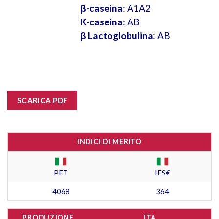
β-caseina
: A1A2
K-caseina
: AB
β Lactoglobulina
: AB
SCARICA PDF
INDICI DI MERITO
PFT
IES€
4068
364
PRODUZIONE
ITA