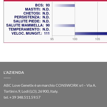
L’AZIENDA
ABC Love Genetix è un marchio CONSWORK srl – Via A.
Tortini n.9, Lodi (LO), 26900, Italy.
tel. +39 348.511.59.57