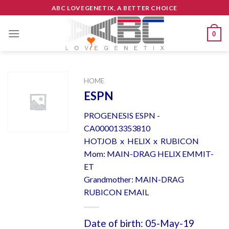
Skip
ABC LOVEGENETIX, A BETTER CHOICE
to
content
0
HOME
ESPN
PROGENESIS ESPN -
CA000013353810
HOTJOB x HELIX x RUBICON
Mom: MAIN-DRAG HELIX EMMIT-
ET
Grandmother: MAIN-DRAG
RUBICON EMAIL
Date of birth: 05-May-19