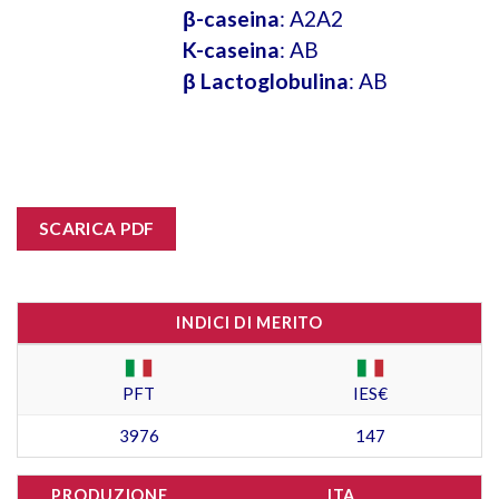
β-caseina
: A2A2
K-caseina
: AB
β Lactoglobulina
: AB
SCARICA PDF
INDICI DI MERITO
PFT
IES€
3976
147
PRODUZIONE
ITA