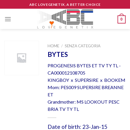
Skip
ABC LOVEGENETIX, A BETTER CHOICE
to
content
0
HOME
/
SENZA CATEGORIA
BYTES
PROGENESIS BYTES ET TV TY TL -
CA000012108705
KINGBOY x SUPERSIRE x BOOKEM
Mom: PES009 SUPERSIRE BREANNE
ET
Grandmother: MS LOOKOUT PESC
BRIA TV TY TL
Date of birth: 23-Jan-15