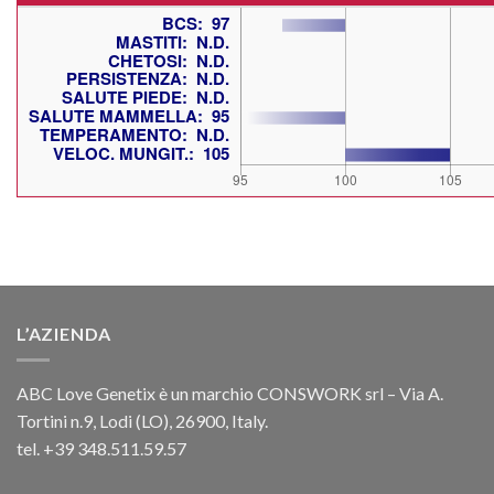
L’AZIENDA
ABC Love Genetix è un marchio CONSWORK srl – Via A.
Tortini n.9, Lodi (LO), 26900, Italy.
tel. +39 348.511.59.57