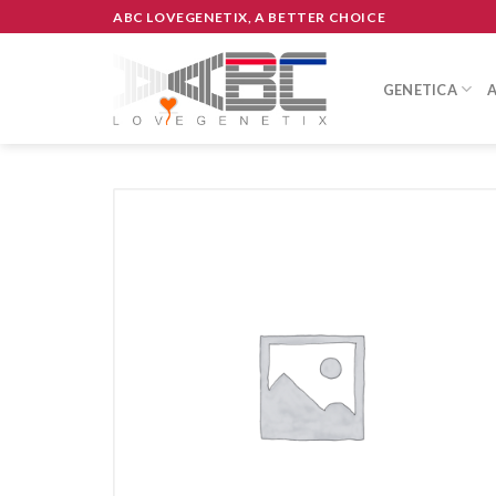
Skip
ABC LOVEGENETIX, A BETTER CHOICE
to
content
GENETICA