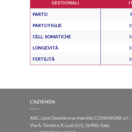
GESTIONALI
I
PARTO
PARTO FIGLIE
1
CELL. SOMATICHE
1
LONGEVITÀ
1
FERTILITÀ
1
L’AZIENDA
ABC Love Genetix è un marchio CONSWORK srl –
Via A. Tortini n.9, Lodi (LO), 26900, Italy.