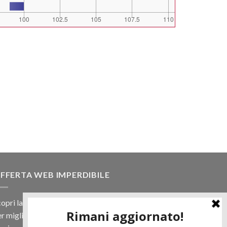
FFERTA WEB IMPERDIBILE
opri la nostra offerta web! Un prezzo mai visto,
r migliaia di prodotti.