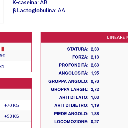
K-caseina
: AB
β Lactoglobulina
: AA
LINEARE
ES€
81
+70 KG
+53 KG