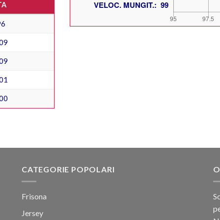
TA
96
09
09
01
00
CATEGORIE POPOLARI
O
Frisona
Sc
pe
Jersey