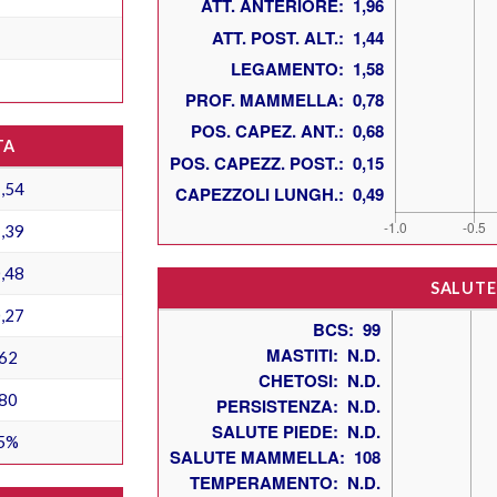
TA
,54
,39
,48
SALUTE
,27
62
80
5%