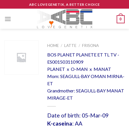
Skip
ABC LOVEGENETIX, A BETTER CHOICE
to
content
0
HOME
/
LATTE
/
FRISONA
BOS PLANET PLANETE ET TL TV -
ES001503110909
PLANET x O-MAN x MANAT
Mom: SEAGULL-BAY OMAN MIRNA-
ET
Grandmother: SEAGULL-BAY MANAT
MIRAGE-ET
Date of birth: 05-Mar-09
K-caseina
: AA