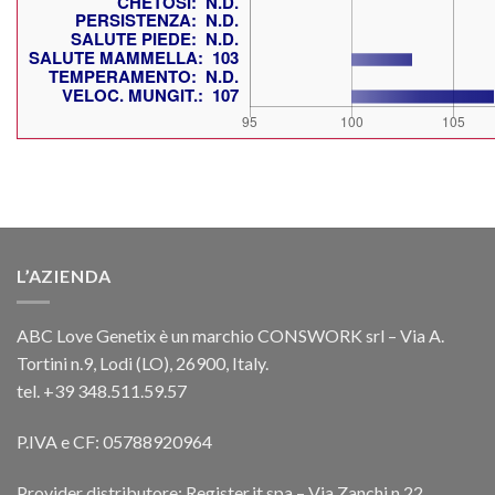
L’AZIENDA
ABC Love Genetix è un marchio CONSWORK srl – Via A.
Tortini n.9, Lodi (LO), 26900, Italy.
tel. +39 348.511.59.57
P.IVA e CF: 05788920964
Provider distributore: Register.it spa – Via Zanchi n.22,