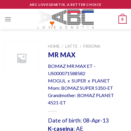
Skip
ABC LOVEGENETIX, A BETTER CHOICE
to
content
0
HOME
/
LATTE
/
FRISONA
MR MAX
BOMAZ MR MAX ET -
US000071588582
MOGUL x SUPER x PLANET
Mom: BOMAZ SUPER 5350-ET
Grandmother: BOMAZ PLANET
4521-ET
Date of birth: 08-Apr-13
K-caseina
: AE