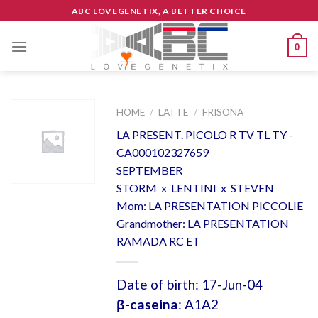
Skip
ABC LOVEGENETIX, A BETTER CHOICE
to
content
0
HOME
/
LATTE
/
FRISONA
LA PRESENT. PICOLO R TV TL TY -
CA000102327659
SEPTEMBER
STORM x LENTINI x STEVEN
Mom: LA PRESENTATION PICCOLIE
Grandmother: LA PRESENTATION
RAMADA RC ET
Date of birth: 17-Jun-04
β-caseina
: A1A2