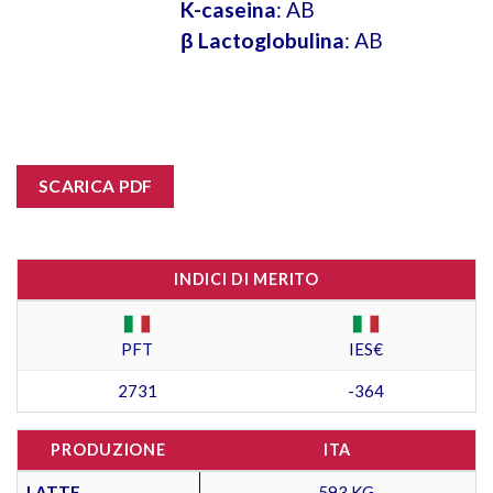
K-caseina
: AB
β Lactoglobulina
: AB
SCARICA PDF
INDICI DI MERITO
PFT
IES€
2731
-364
PRODUZIONE
ITA
LATTE
- -593 KG