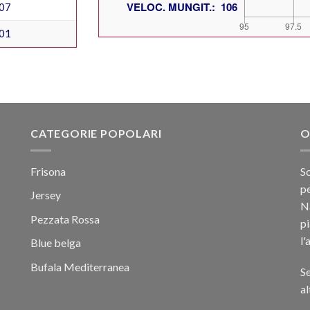
07
01
CATEGORIE POPOLARI
O
Frisona
Sc
pe
Jersey
Na
Pezzata Rossa
p
l'
Blue belga
Bufala Mediterranea
Se
al