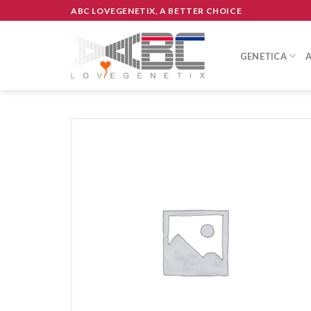
Skip
ABC LOVEGENETIX, A BETTER CHOICE
to
content
GENETICA