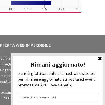
FFERTA WEB IMPERDIBILE
opri la nostra offerta web! Un prezzo mai visto,
r migliaia di prodotti.
viga sul sito e scegli il tuo toro filtrando a
iacimento e scopri quanto può essere vantaggioso
acquisto online.
 acquisti almeno 500€ di prodotti in regalo per te
tri 100 € in Tori. Contattaci per più informazioni.