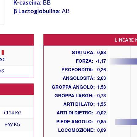
K-caseina
: BB
β Lactoglobulina
: AB
LINEARE
ES€
49
+114 KG
+69 KG