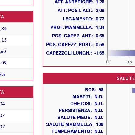
TA
,84
,15
,60
,09
9%
SALUTE
TA
04
07
07