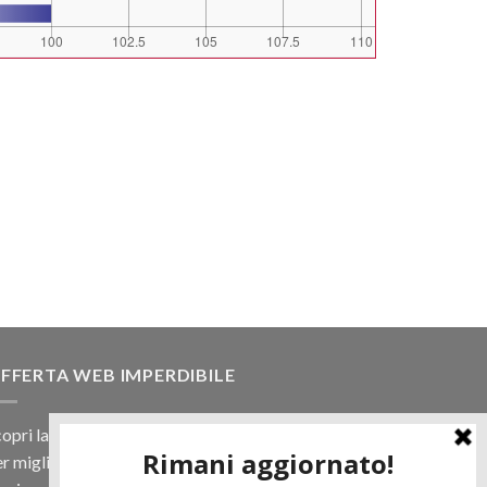
FFERTA WEB IMPERDIBILE
opri la nostra offerta web! Un prezzo mai visto,
r migliaia di prodotti.