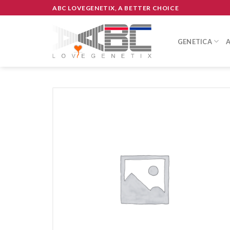
Skip
ABC LOVEGENETIX, A BETTER CHOICE
to
content
GENETICA