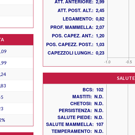
TA
,09
,99
,24
SALUTE
,83
45
23
2%