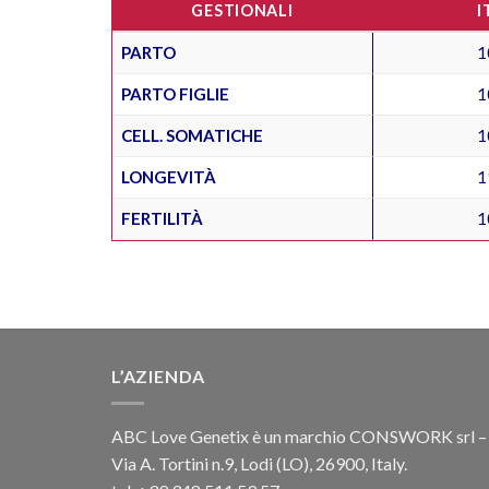
GESTIONALI
I
PARTO
1
PARTO FIGLIE
1
CELL. SOMATICHE
1
LONGEVITÀ
1
FERTILITÀ
1
L’AZIENDA
ABC Love Genetix è un marchio CONSWORK srl –
Via A. Tortini n.9, Lodi (LO), 26900, Italy.