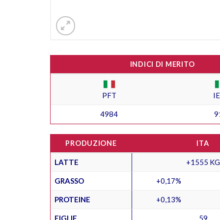
INDICI DI MERITO
PFT
I
4984
9
PRODUZIONE
ITA
LATTE
+1555 KG
GRASSO
+0,17%
PROTEINE
+0,13%
FIGLIE
59