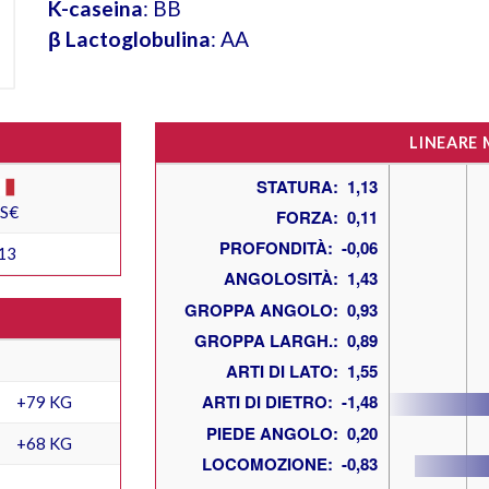
K-caseina
: BB
β Lactoglobulina
: AA
LINEARE
ES€
13
+79 KG
+68 KG