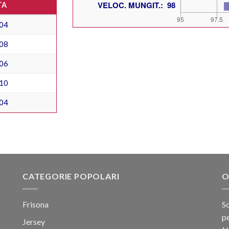
TA
04
08
06
10
04
CATEGORIE POPOLARI
O
Frisona
Sc
pe
Jersey