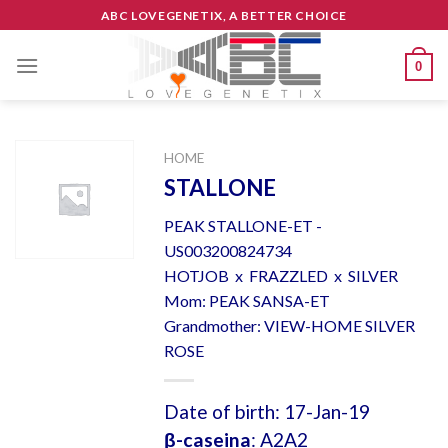
Skip
ABC LOVEGENETIX, A BETTER CHOICE
to
content
0
HOME
STALLONE
PEAK STALLONE-ET -
US003200824734
HOTJOB x FRAZZLED x SILVER
Mom: PEAK SANSA-ET
Grandmother: VIEW-HOME SILVER
ROSE
Date of birth: 17-Jan-19
β-caseina
: A2A2