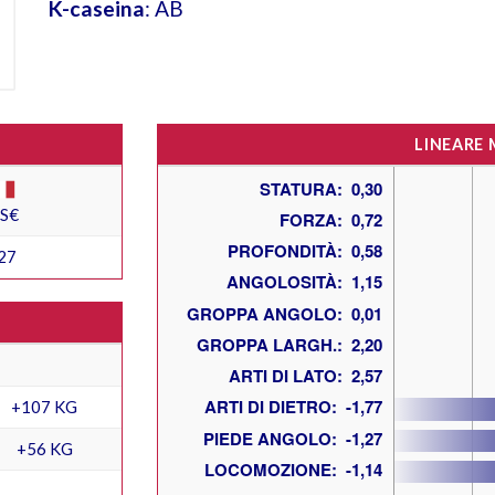
K-caseina
: AB
LINEARE
ES€
27
+107 KG
+56 KG