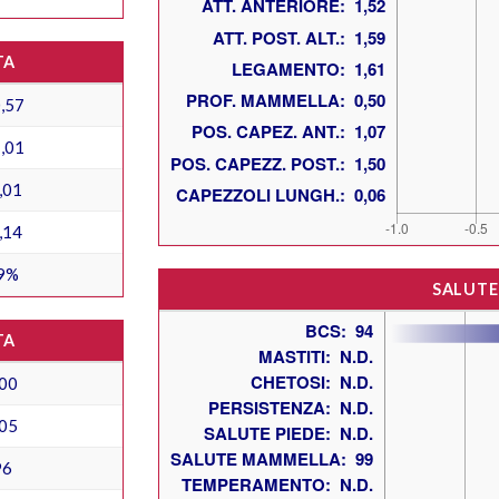
TA
,57
,01
,01
,14
9%
SALUTE
TA
00
05
96