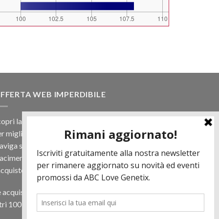
FFERTA WEB IMPERDIBILE
opri la nostra offerta web! Un prezzo mai visto,
r migliaia di prodotti.
viga sul sito e scegli il tuo toro filtrando a
iacimento e scopri quanto può essere vantaggioso
acquisto online.
 acquisti almeno 500€ di prodotti in regalo per te
tri 100 € in Tori. Contattaci per più informazioni.