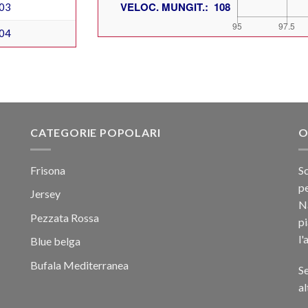
03
04
CATEGORIE POPOLARI
O
Frisona
Sc
pe
Jersey
Na
Pezzata Rossa
p
l'
Blue belga
Bufala Mediterranea
Se
al