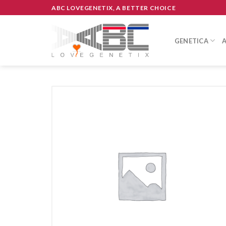
Skip
ABC LOVEGENETIX, A BETTER CHOICE
to
content
GENETICA