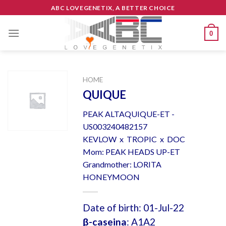
Skip
ABC LOVEGENETIX, A BETTER CHOICE
to
content
0
HOME
QUIQUE
PEAK ALTAQUIQUE-ET -
US003240482157
KEVLOW x TROPIC x DOC
Mom: PEAK HEADS UP-ET
Grandmother: LORITA
HONEYMOON
Date of birth: 01-Jul-22
β-caseina
: A1A2