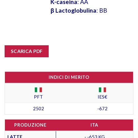
K-caseina
: AA
β Lactoglobulina
: BB
SCARICA PDF
INDICI DI MERITO
PFT
IES€
2502
-672
PRODUZIONE
ITA
LATTE
- -653 KG