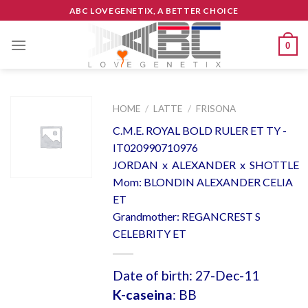
Skip
ABC LOVEGENETIX, A BETTER CHOICE
to
content
0
HOME
/
LATTE
/
FRISONA
C.M.E. ROYAL BOLD RULER ET TY -
IT020990710976
JORDAN x ALEXANDER x SHOTTLE
Mom: BLONDIN ALEXANDER CELIA
ET
Grandmother: REGANCREST S
CELEBRITY ET
Date of birth: 27-Dec-11
K-caseina
: BB